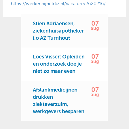
https://werkenbijhetrkz.nl/vacature/2620216/
07
Stien Adriaensen,
aug
ziekenhuisapotheker
i.o AZ Turnhout
07
Loes Visser: Opleiden
aug
en onderzoek doe je
niet zo maar even
07
Afslankmedicijnen
aug
drukken
ziekteverzuim,
werkgevers besparen