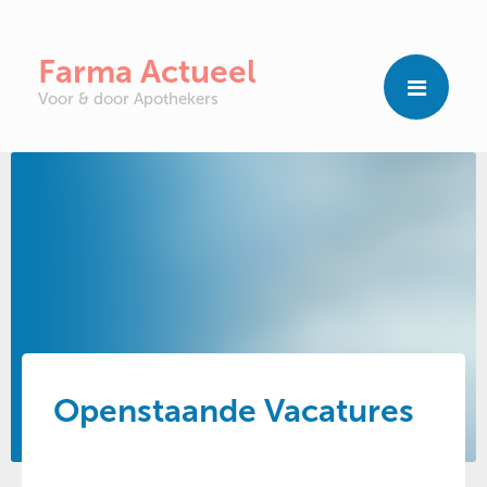
Farma Actueel
Voor & door Apothekers
Openstaande Vacatures
Vind hier alle openstaande vacatures omtrent farmacie.