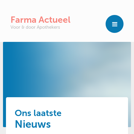
Farma Actueel
Voor & door Apothekers
Ons laatste
Nieuws