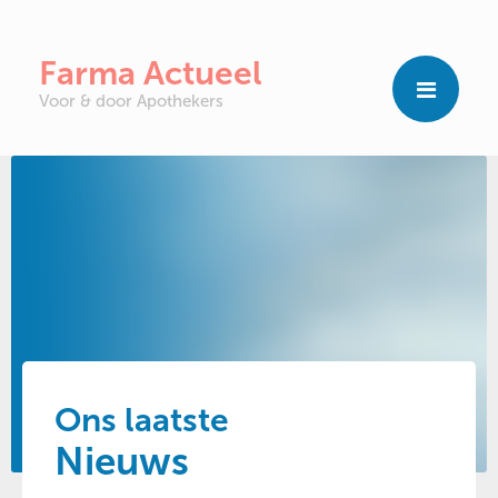
Farma Actueel
Voor & door Apothekers
Ons laatste
Nieuws