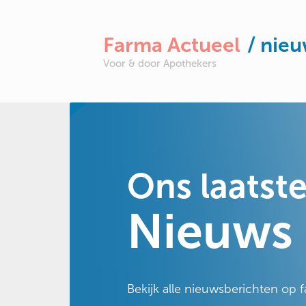
Farma Actueel
/ nie
Voor & door Apothekers
Ons laatst
Nieuws
Bekijk alle nieuwsberichten op 