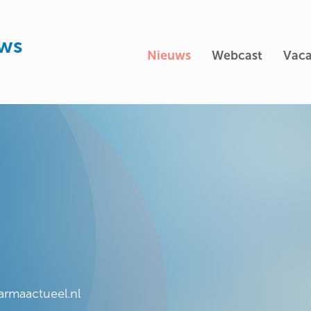
uws
Nieuws
Webcast
Vaca
e
farmaactueel.nl