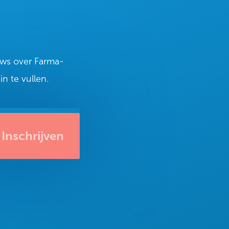
euws over Farma-
n te vullen.
Inschrijven