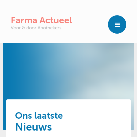
Farma Actueel
Voor & door Apothekers
Ons laatste
Nieuws