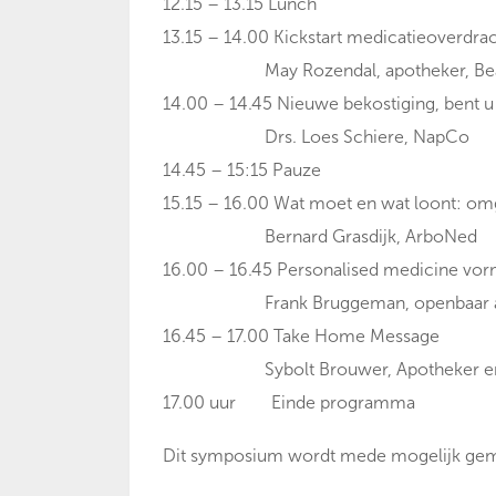
12.15 – 13.15 Lunch
13.15 – 14.00 Kickstart medicatieoverdrach
May Rozendal, apotheker, Bea Klo
14.00 – 14.45 Nieuwe bekostiging, bent u 
Drs. Loes Schiere, NapCo
14.45 – 15:15 Pauze
15.15 – 16.00 Wat moet en wat loont: om
Bernard Grasdijk, ArboNed
16.00 – 16.45 Personalised medicine vo
Frank Bruggeman, openbaar ap
16.45 – 17.00 Take Home Message
Sybolt Brouwer, Apotheker en c
17.00 uur Einde programma
Dit symposium wordt mede mogelijk gem