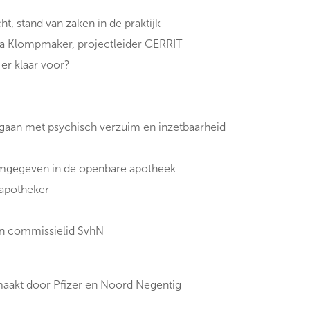
t, stand van zaken in de praktijk
mpmaker, projectleider GERRIT
er klaar voor?
gaan met psychisch verzuim en inzetbaarheid
rmgegeven in de openbare apotheek
otheker
ommissielid SvhN
aakt door Pfizer en Noord Negentig