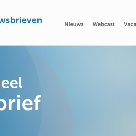
uwsbrieven
Nieuws
Webcast
Vaca
eel
rief