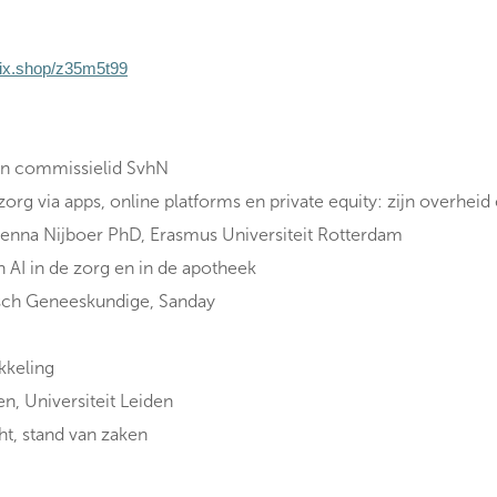
tix.shop/z35m5t99
ommissielid SvhN
rg via apps, online platforms en private equity: zijn overheid 
Nijboer PhD, Erasmus Universiteit Rotterdam
 AI in de zorg en in de apotheek
eneeskundige, Sanday
kkeling
niversiteit Leiden
ht, stand van zaken