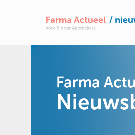
Farma Actueel
/ nie
Voor & door Apothekers
Farma Actu
Nieuwsb