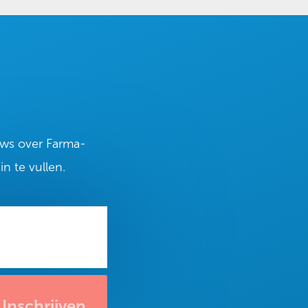
euws over Farma-
n te vullen.
Inschrijven