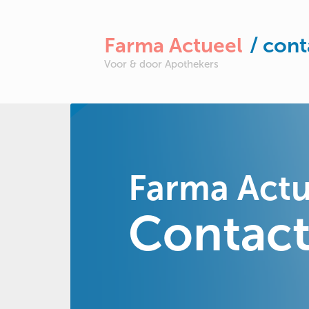
Farma Actueel
/ cont
Voor & door Apothekers
Farma Actu
Contac