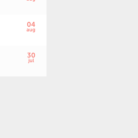
04
aug
30
jul